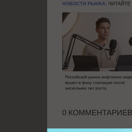
НОВОСТИ РЫНКА:
ЧИТАЙТЕ
Российский рынок инфлюенс-мар
вошел в фазу стагнации после
нескольких лет роста
0 КОММЕНТАРИЕ