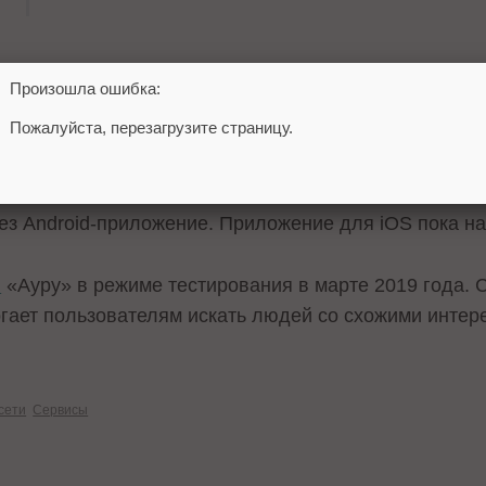
ологии» было зарегистрировано в декабре 2019 го
Произошла ошибка:
омпании принадлежит ООО «Яндекс», 48% – руково
Пожалуйста, перезагрузите страницу.
тину Леху и Андрею Бабаеву.
ьной сети зарегистрироваться может любой пользоват
ез Android-приложение. Приложение для iOS пока на
л
«Ауру» в режиме тестирования в марте 2019 года. С
гает пользователям искать людей со схожими интер
сети
Сервисы