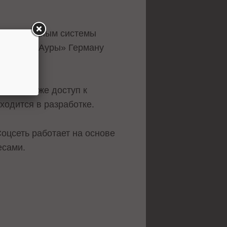
да, по данным системы
дителю «Ауры» Герману
ель. Также доступ к
ходится в разработке.
оцсеть работает на основе
есами.