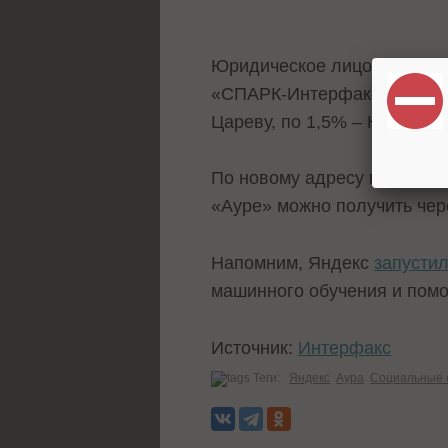
Юридическое лицо «ИИ-Техн
«СПАРК-Интерфакс». 49% к
Цареву, по 1,5% – Констан
По новому адресу в социал
«Ауре» можно получить чер
Напомним, Яндекс
запусти
машинного обучения и помо
Источник:
Интерфакс
Теги:
Яндекс
Аура
Социальные 