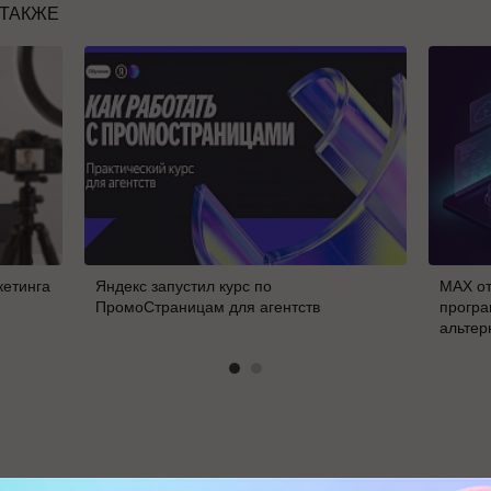
 ТАКЖЕ
кетинга
Яндекс запустил курс по
MAX от
ПромоСтраницам для агентств
програ
альтер
В