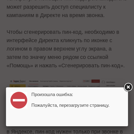
может разрешить доступ специалисту к
кампаниям в Директе на время звонка.
Чтобы сгенерировать пин-код, необходимо в
интерфейсе Директа кликнуть по иконке с
логином в правом верхнем углу экрана, а
затем по значку меню рядом со ссылкой
«Помощь» и нажать «Сгенерировать пин-код».
Произошла ошибка:
Пожалуйста, перезагрузите страницу.
Пин-код не потребуется при звонке менеджеру
в Яндексе, пин-код нужен только при звонке в