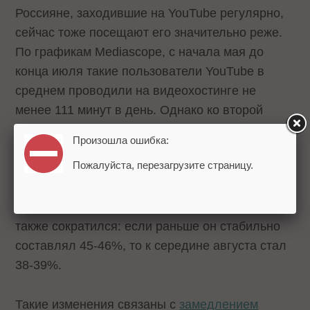
Россияне, заходившие на YouTube регулярно,
сейчас тоже посещают его значительно реже.
По графикам Mediascope, с начала мая до
конца июля такие пользователи YouTube в
среднем проводили на видеохостинге не
менее 111 минут в день. Однако ко второй
половине августа постоянные пользователи из
Произошла ошибка:
России тратили на YouTube уже примерно на
Пожалуйста, перезагрузите страницу.
20 минут меньше.
Среднесуточный охват за последний месяц
также сократился: если раньше он стабильно
составлял 45-46%, то к середине августа стал
38-39%.
Такие изменения связаны с
замедлением