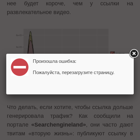
нее будет короче, чем у ссылки на
развлекательное видео.
Произошла ошибка:
Пожалуйста, перезагрузите страницу.
Что делать, если хотите, чтобы ссылка дольше
генерировала трафик? Как сообщили на
портале
«Searchengineland»
, они часто дают
твитам «вторую жизнь»: публикуют ссылку в