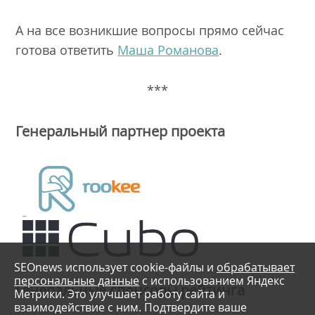
А на все возникшие вопросы прямо сейчас
готова ответить
Маша Романова
.
***
Генеральный партнер проекта
SEOnews использует cookie-файлы и
обрабатывает
персональные данные
с использованием Яндекс
Генеральные спонсоры рейтинга
Метрики. Это улучшает работу сайта и
взаимодействие с ним. Подтвердите ваше