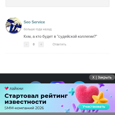
Seo Service
больше года назад
Кхм, а кто будет в "судейской коллегии?"
-
0
+
Ответить
X | Закрыть
ПЕРЕЙТИ НА ПОЛНУЮ ВЕРСИЮ
© SEOnews.ru Все права защищены. 2026