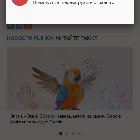
Пожалуйста, перезагрузите страницу.
сети наблюдается в Иране.
Теги:
Цензура
Рунет
Чилаут
Freedom House
НОВОСТИ РЫНКА:
ЧИТАЙТЕ ТАКЖЕ
Эпоха «Окей, Google» завершается: на смену Google
Assistant приходит Gemini