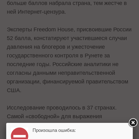
больше баллов набрала страна, тем жестче в
ней Интернет-цензура.
Эксперты Freedom House, присвоившие России
52 балла, констатируют участившиеся случаи
давления на блогеров и ужесточение
государственного контроля в Рунете за
последние годы. Российские аналитики не
согласны данными неправительственной
организации, финансируемой правительством
США.
Исследование проводилось в 37 странах.
Самой «свободной» для выражения
собственного мнения в Интернете была
Произошла ошибка:
признана Эстония. Самая жесткая цензура в