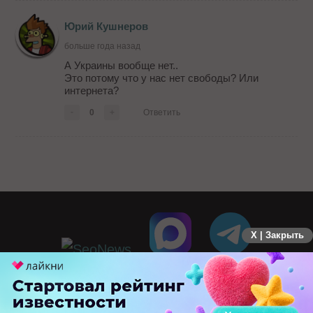
Юрий Кушнеров
больше года назад
А Украины вообще нет..
Это потому что у нас нет свободы? Или
интернета?
-
0
+
Ответить
X | Закрыть
ПЕРЕЙТИ НА ПОЛНУЮ ВЕРСИЮ
© SEOnews.ru Все права защищены. 2026