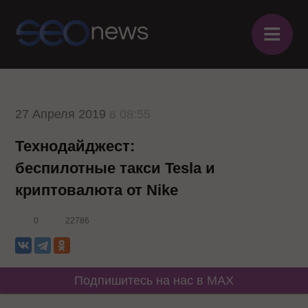
≡
27 Апреля 2019
в 08:55
Технодайджест:
беспилотные такси Tesla и
криптовалюта от Nike
0
22786
Подпишитесь на нас в MAX