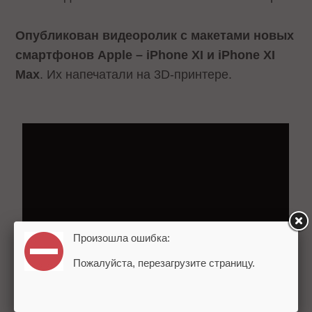
Опубликован видеоролик с макетами новых
смартфонов Apple – iPhone XI и iPhone XI
Max
. Их напечатали на 3D-принтере.
Произошла ошибка:
Пожалуйста, перезагрузите страницу.