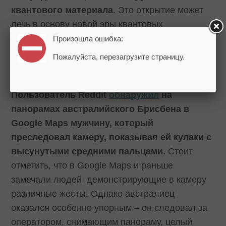
квантового материала
. Это открытие может
лечь в основу новой эры квантовых
материалов, состоящих из микроскопически
Произошла ошибка:
уплотненной материи и способных изменить
Пожалуйста, перезагрузите страницу.
ход технологического развития.
Пользователь Reddit
обнаружил
на
панорамах австралийского Брисбена в
Google Maps мужчину, который
преследовал камеру, показывая ей кулаки с
высунутыми средними пальцами.
Стоит
отметить, что в Google Maps и раньше
замечали людей, демонстрирующие в камеру
различные жесты. Однако австралиец
оказался особенно упорным – он следовал за
оператором, снимающим панораму, целый