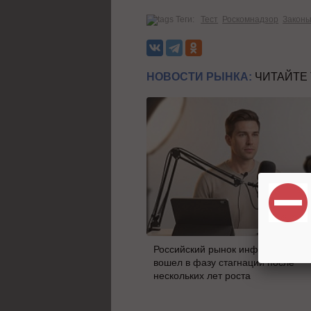
Теги:
Тест
Роскомнадзор
Закон
НОВОСТИ РЫНКА:
ЧИТАЙТЕ
Российский рынок инфлюенс-мар
вошел в фазу стагнации после
нескольких лет роста