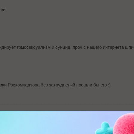
ей.
ндирует гомосексуализм и суицид, проч с нашего интернета шпи
ики Роскомнадзора без затруднений прошли бы его :)