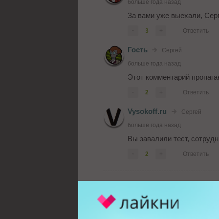
больше года назад
За вами уже выехали, Серг
-
3
+
Ответить
Гость
Сергей
больше года назад
Этот комментарий пропага
-
2
+
Ответить
Vysokoff.ru
Сергей
больше года назад
Вы завалили тест, сотрудн
-
2
+
Ответить