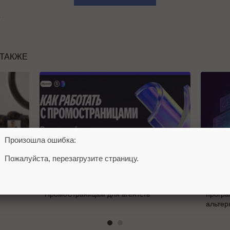
ы
 ТАКЖЕ
Произошла ошибка:
Пожалуйста, перезагрузите страницу.
кетинга
Яндекс запустил курс по
MAX от
ПромоСтраницам для агентств
програ
альтер