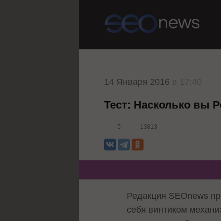
14 Января 2016
в 17:40
Тест: Насколько вы 
5
13813
Редакция SEOnews пре
себя винтиком механиз