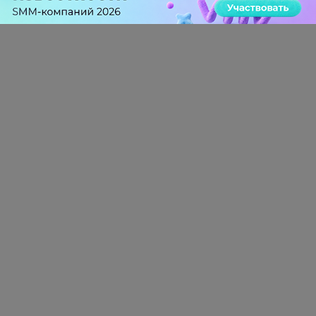
Теги:
IT
Компании
Тест
НОВОСТИ РЫНКА:
ЧИТАЙТЕ ТАКЖЕ
Минцифры не будет ограничивать доступ детей к
соцсетям