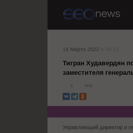
16 Марта 2022
в 09:13
Тигран Худавердян п
заместителя генераль
0
3442
Управляющий директор и ге