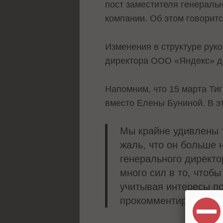
пост заместителя генеральн
компании. Об этом говорит
Изменения в структуре рук
директора ООО «Яндекс» д
Напомним, что 15 марта Ти
вместо Елены Буниной. В э
Мы крайне удивлены т
жаль, что он больше 
генерального директо
много сил в то, чтоб
учитывая интересы по
прокомментировал пр