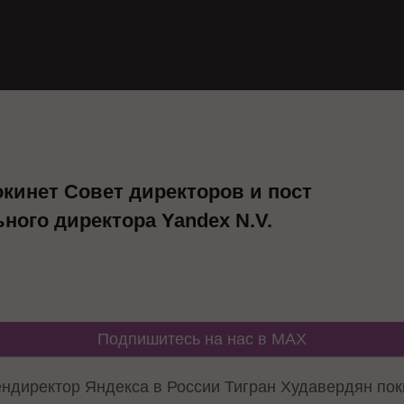
окинет Совет директоров и пост
ного директора Yandex N.V.
Подпишитесь на нас в MAX
ндиректор Яндекса в России Тигран Худавердян пок