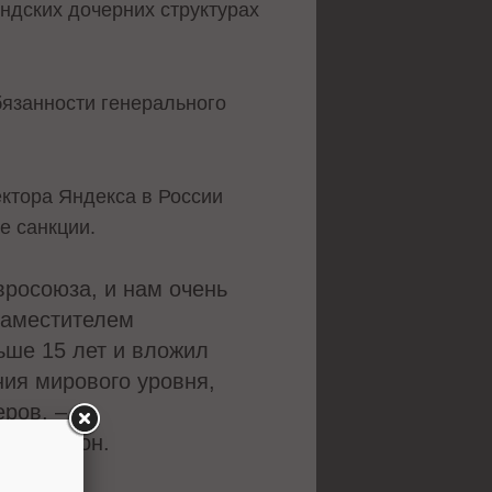
андских дочерних структурах
бязанности генерального
ктора Яндекса в России
е санкции.
вросоюза, и нам очень
 заместителем
ьше 15 лет и вложил
ния мирового уровня,
еров, –
он Бойнтон.