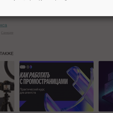
ятия группы компаний не были внесены в санкцион
екса
Санкции
 ТАКЖЕ