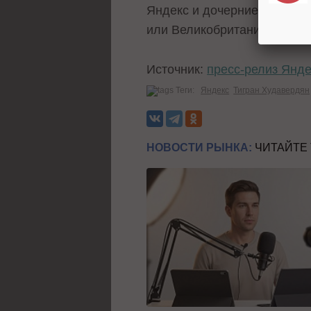
Яндекс и дочерние предпри
или Великобритании.
Источник:
пресс-релиз Янд
Теги:
Яндекс
Тигран Худавердян
НОВОСТИ РЫНКА:
ЧИТАЙТЕ