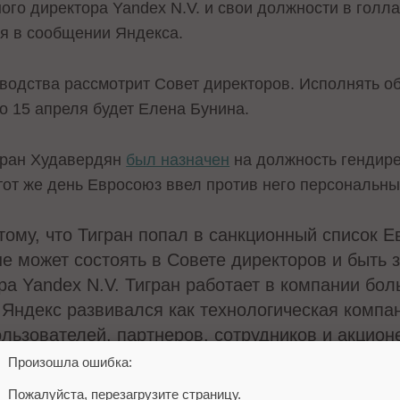
ого директора Yandex N.V. и свои должности в голл
ся в сообщении Яндекса.
оводства рассмотрит Совет директоров. Исполнять о
о 15 апреля будет Елена Бунина.
гран Худавердян
был назначен
на должность гендире
тот же день Евросоюз ввел против него персональны
ому, что Тигран попал в санкционный список Е
не может состоять в Совете директоров и быть
ра Yandex N.V. Тигран работает в компании бол
ы Яндекс развивался как технологическая компа
льзователей, партнеров, сотрудников и акцион
едседатель совета директоров Yandex N.V. Дж
Произошла ошибка:
Пожалуйста, перезагрузите страницу.