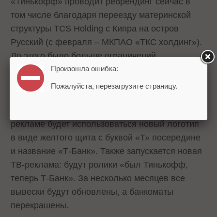
«Тинькофф» проводит ребрендинг сейчас в
том числе благодаря переезду материнской
структуры TCS Holding с Кипра на остров
Русский (с февраля – МКПАО «ТКС холдинг»).
До этого было больше ограничений
Произошла ошибка:
юридического плана и на уровне
корпоративного управления.
Пожалуйста, перезагрузите страницу.
С 5 июня 2024 года во всех онлайн-каналах и
рекламе будет использоваться новый логотип
в виде желтого щита с буквой «Т» посередине
и название «Т-Банк». Также запускается новая
ТВ-реклама: будут ролики «был Тинькофф,
теперь Т-Банк». За несколько месяцев все
вывески будут обновлены, а банкоматы
перекрашены.