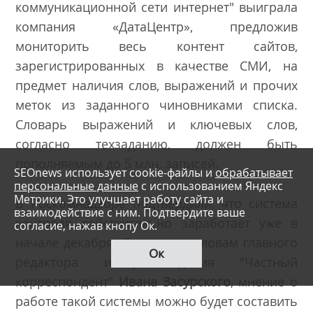
коммуникационной сети интернет" выиграла
компания «ДатаЦентр», предложив
мониторить весь контент сайтов,
зарегистрированных в качестве СМИ, на
предмет наличия слов, выражений и прочих
меток из заданного чиновниками списка.
Словарь выражений и ключевых слов,
согласно техзаданию, должен быть
пополняемым до 5 млн. записей.
SEOnews использует cookie-файлы и
обрабатывает
персональные данные
с использованием Яндекс
Метрики. Это улучшает работу сайта и
В Роскомнадзоре подтвердили, что система
взаимодействие с ним. Подтвердите ваше
контроля действительно заработает уже в
согласие, нажав кнопу Ок.
начале декабря. Однако, по словам главного
Ок
редактора интернет-издания "Частный
корреспондент"
Ивана Засурского
, мнение о
работе такой системы можно будет составить