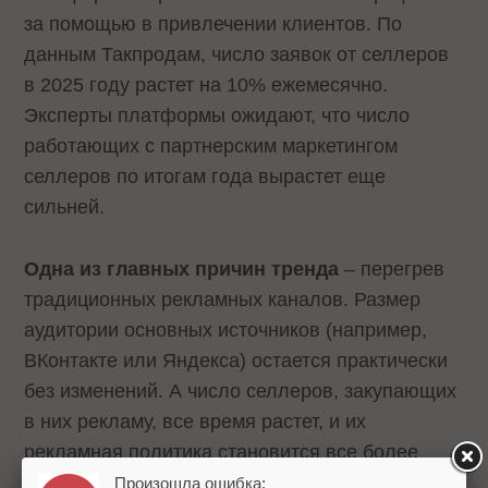
за помощью в привлечении клиентов. По
данным Такпродам, число заявок от селлеров
в 2025 году растет на 10% ежемесячно.
Эксперты платформы ожидают, что число
работающих с партнерским маркетингом
селлеров по итогам года вырастет еще
сильней.
Одна из главных причин тренда
– перегрев
традиционных рекламных каналов. Размер
аудитории основных источников (например,
ВКонтакте или Яндекса) остается практически
без изменений. А число селлеров, закупающих
в них рекламу, все время растет, и их
рекламная политика становится все более
агрессивной. Это приводит к существенному
Произошла ошибка: