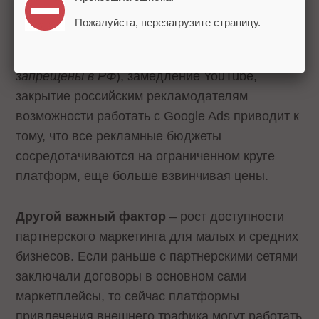
росту рекламных ставок. Кроме того,
Пожалуйста, перезагрузите страницу.
блокировки и ограничения Instagram и
Facebook (
признаны экстремистскими и
запрещены в РФ
), замедление YouTube,
закрытие российским рекламодателям
возможности работать с Google Ads приводит к
тому, что все рекламные бюджеты
сосредотачиваются на ограниченном круге
платформ, еще больше взвинчивая цены.
Другой важный фактор
– рост доступности
партнерского маркетинга для малых и средних
бизнесов. Если раньше с партнерскими сетями
заключали договоры в основном сами
маркетплейсы, то сейчас платформы
привлечения внешнего трафика могут работать