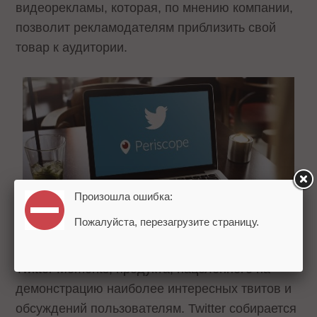
видеорекламы, которая, по мнению компании,
позволит рекламодателям приблизить свой
товар к аудитории.
Произошла ошибка:
Пожалуйста, перезагрузите страницу.
Также планируется расширить использование
Twitter Moments, продукта, нацеленного на
демонстрацию наиболее интересных твитов и
обсуждений пользователям. Twitter собирается