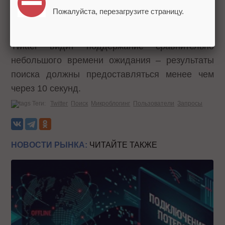
количеством.
Пожалуйста, перезагрузите страницу.
Одной из важных задач нового поиска команда
Twitter видит поддержание сравнительно
небольшого времени ожидания – результаты
поиска должны предоставляться менее чем
через 10 секунд.
Теги:
Twitter
Поиск
Микроблогинг
Пользователи
Запросы
НОВОСТИ РЫНКА:
ЧИТАЙТЕ ТАКЖЕ