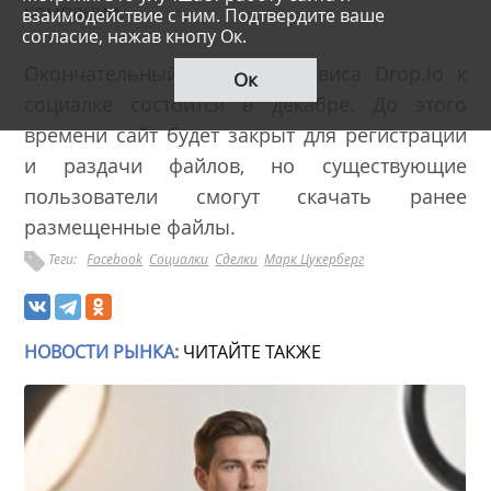
компании.
взаимодействие с ним. Подтвердите ваше
согласие, нажав кнопу Ок.
Окончательный переход сервиса Drop.io к
Ок
социалке состоится в декабре. До этого
времени сайт будет закрыт для регистрации
и раздачи файлов, но существующие
пользователи смогут скачать ранее
размещенные файлы.
Теги:
Facebook
Социалки
Сделки
Марк Цукерберг
НОВОСТИ РЫНКА:
ЧИТАЙТЕ ТАКЖЕ