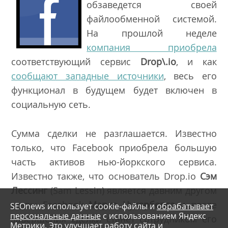
обзаведется своей
файлообменной системой.
На прошлой неделе
компания приобрела
соответствующий сервис
Drop\.io
, и как
сообщают западные источники
, весь его
функционал в будущем будет включен в
социальную сеть.
Сумма сделки не разглашается. Известно
только, что Facebook приобрела большую
часть активов нью-йоркского сервиса.
Известно также, что основатель Drop.io
Сэм
Лессинг
(Sam Lessin) является давним другом
главы Facebook
Марка Цукерберга
и после
SEOnews использует cookie-файлы и
обрабатывает
персональные данные
с использованием Яндекс
завершения сделки станет сотрудником его
Метрики. Это улучшает работу сайта и