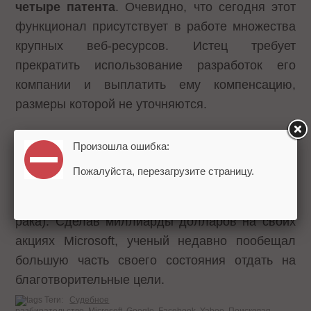
четыре патента
. Очевидно, что сегодня этот
функционал присутствует в работе множества
крупных веб-ресурсов. Истец требует
прекратить использование разработок его
компании и выплатить ему компенсацию,
размеры которой не уточняются.
Технологии были запатентованы ещё в 1990-х
Произошла ошибка:
- начале 2000-х годов. В прошлом годуПол
Пожалуйста, перезагрузите страницу.
Аллен раскрыл общественности, что ему был
поставлен диагноз лимфома не-Ходжкина (вид
рака). Сделав миллиарды долларов на своих
акциях Microsoft, ученый недавно пообещал
большую часть своего состояния отдать на
благотворительные цели.
Теги:
Судебное