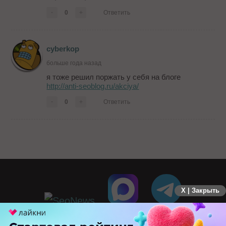
-
0
+
Ответить
cyberkop
больше года назад
я тоже решил поржать у себя на блоге
http://anti-seoblog.ru/akciya/
-
0
+
Ответить
X | Закрыть
ПЕРЕЙТИ НА ПОЛНУЮ ВЕРСИЮ