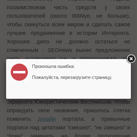
позаимствовав часть средств у своих
пользователей (около 9999уе, не больше),
чтобы скинуться всем миром и сделать самое
лучшее продвижение в истории Интернета.
Хорошее дело не должно остаться не
отмеченным - SEOnews вынес предложение
снять оставшиеся у.е. и отпраздновать это
Произошла ошибка:
богоугодное дело.
Пожалуйста, перезагрузите страницу.
7 место
-
Башорг милостливо
соизволил
назваться гордо и красиво Е.И.В. Русскаго
Эфирнета Юмористическим Вестникъом. Чтобы
оправдать свое название, пришлось слегка
поменять
дизайн
портала, а привычные
подписи над цитатами "смешно", "не смешно" и
"боян" заменить на более подходящие