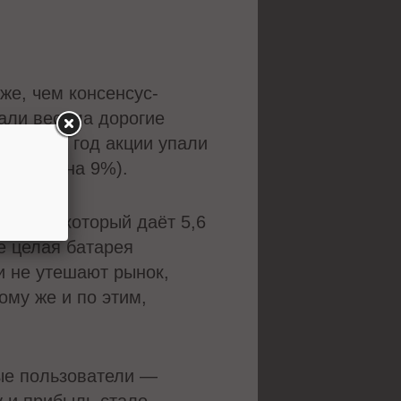
же, чем консенсус-
вали весьма дорогие
бота (за год акции упали
м вырос на 9%).
GAAP), который даёт 5,6
же целая батарея
и не утешают рынок,
ому же и по этим,
вые пользователи —