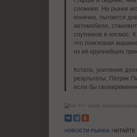
старше и беднее, чем
сложнее. На рынке мо
конечно, пытается ди
автомобили, станови
спутников в космос. 
что поисковая машина
из её крупнейших пр
Кстати, усиление до
результаты, Патрик П
если бы своевременн
Теги:
Google
Финансовые резул
НОВОСТИ РЫНКА:
ЧИТАЙТЕ