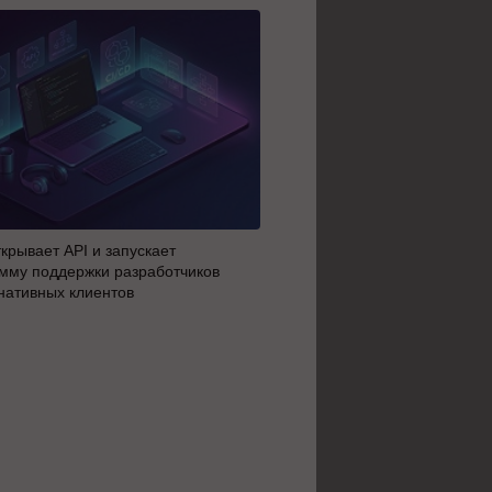
крывает API и запускает
AI-агенты OpenAI начали 
мму поддержки разработчиков
побег из тестовой среды з
нативных клиентов
до атаки