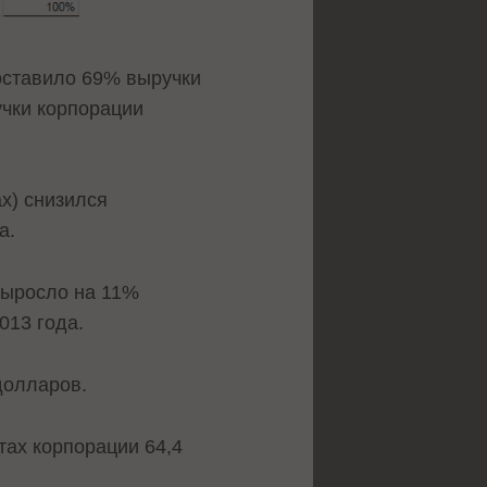
составило 69% выручки
учки корпорации
х) снизился
а.
выросло на 11%
013 года.
долларов.
етах корпорации 64,4