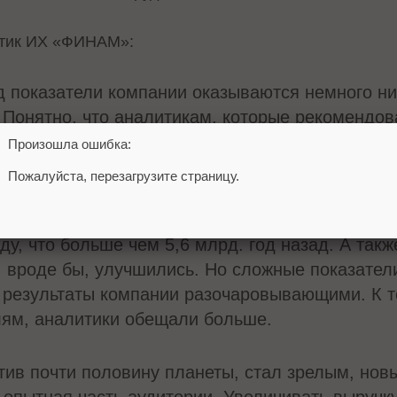
итик ИХ «ФИНАМ»:
 показатели компании оказываются немного ни
 Понятно, что аналитикам, которые рекомендо
ке, предстоит напряженная интеллектуальная ра
Произошла ошибка:
к американский рынок по индексу S&P в средне
Пожалуйста, перезагрузите страницу.
ки может прийти другой способ расчёта (не по 
ду, что больше чем 5,6 млрд. год назад. А так
, вроде бы, улучшились. Но сложные показател
 результаты компании разочаровывающими. К т
лям, аналитики обещали больше.
тив почти половину планеты, стал зрелым, но