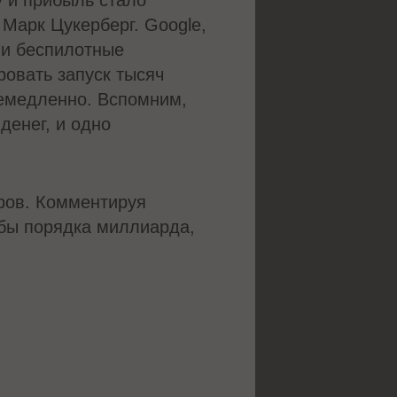
у и прибыль стало
Марк Цукерберг. Google,
 и беспилотные
овать запуск тысяч
немедленно. Вспомним,
денег, и одно
ров. Комментируя
 бы порядка миллиарда,