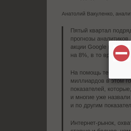
Анатолий Вакуленко, анал
Пятый квартал подряд
прогнозы аналитиков.
акции Google к покуп
на 8%, в то время ка
На помощь теоретичес
миллиардов в этом го
показателей, которые
и многие уже назвали
и по другим показате
Интернет-рынок, охва