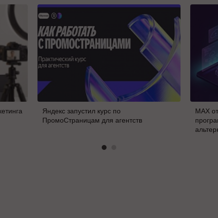
кетинга
Яндекс запустил курс по
MAX от
ПромоСтраницам для агентств
програ
альтер