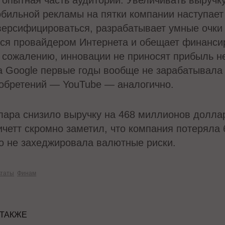
 опытная часть аудитории. Увеличивать выручк
бильной рекламы на пятки компании наступает 
версифицироваться, разрабатывает умные очки
тся провайдером Интернета и обещает финансир
К сожалению, инновации не приносят прибыль 
 Google первые годы вообще не зарабатывала 
иобретений — YouTube — аналогично.
ллара снизило выручку на 468 миллионов долла
ичетт скромно заметил, что компания потеряла
о не захеджировала валютные риски.
ьтаты
Финам
 ТАКЖЕ