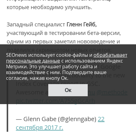
которые необходимо улучшить.
Западный специалист
Гленн Гейб,
участвующий в тестировании бета-версии,
одним из первых заметил нововведение и
поделился скриншотом новых отчетов:
SEOnews использует cookie-файлы и
обрабатывает
персональные данные
с использованием Яндекс
Well, look what we have here! Google
Метрики. Это улучшает работу сайта и
взаимодействие с ним. Подтвердите ваше
added EXPORT functionality to the new
согласие, нажав кнопу Ок.
Index Coverage report in GSC.
Ок
Awesome addition!
@johmu
@methode
pic.twitter.com/A755gGcArh
— Glenn Gabe (@glenngabe)
22
сентября 2017 г.