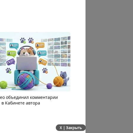
део объединил комментарии
Яндекс 360 усилил блок AI
 в Кабинете автора
автоматизацию: июльско
сервисов
X | Закрыть