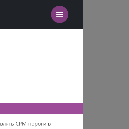
≡
влять CPM-пороги в