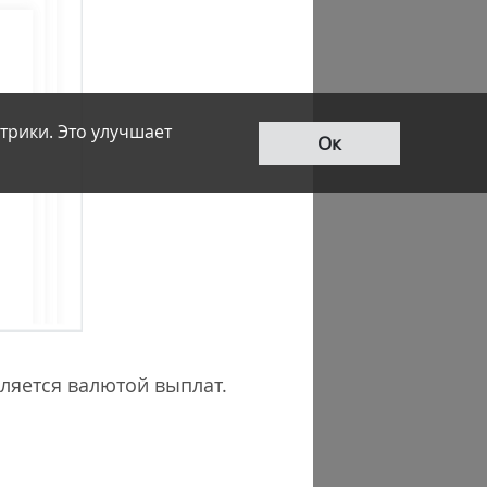
трики. Это улучшает
Ок
вляется валютой выплат.