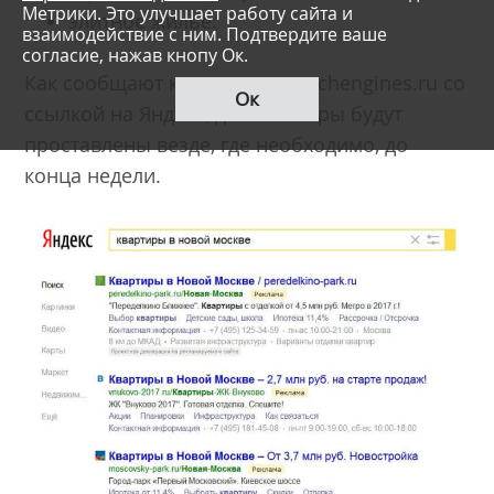
Метрики. Это улучшает работу сайта и
элитное жилье.
взаимодействие с ним. Подтвердите ваше
согласие, нажав кнопу Ок.
Как сообщают коллеги из searchengines.ru со
Ок
ссылкой на Яндекс, дисклеймеры будут
проставлены везде, где необходимо, до
конца недели.