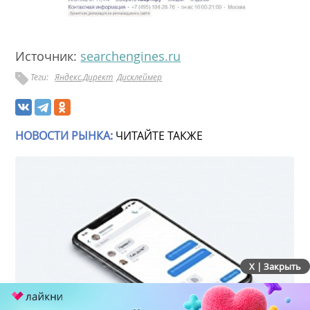
Источник:
searchengines.ru
Теги:
Яндекс.Директ
Дисклеймер
НОВОСТИ РЫНКА:
ЧИТАЙТЕ ТАКЖЕ
X | Закрыть
Wildberries & Russ зарегистрировала более 170