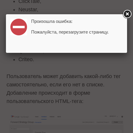
ClickTale,
Neustar,
Distillery,
Произошла ошибка:
Turn,
Пожалуйста, перезагрузите страницу.
Mediaplex,
VisualDNA,
Quantcast,
Criteo.
Пользователь может добавить какой-либо тег
самостоятельно, если его нет в списке.
Добавление происходит в форме
пользовательского HTML-тега: