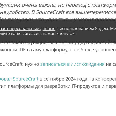
функции очень важны, но переход с платформ
 неудобство. В SourceCraft все вышеперечисл
се площадки, что упростит и ускорит провер
вает персональные данные
с использованием Яндекс Ме
дите ваше согласие, нажав кнопу Ок.
 что такого функционала нет ни у других российски
жности IDE в саму платформу, но в более упрощен
ourceCraft, нужно
записаться в лист ожидания
на с
овал SourceCraft
в сентябре 2024 года на конферен
ип платформы для разработки IT-продуктов и перв