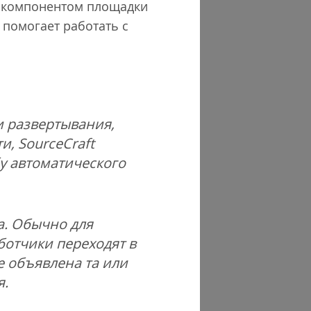
ым компонентом площадки
 помогает работать с
 развертывания,
и, SourceCraft
бу автоматического
а. Обычно для
ботчики переходят в
е объявлена та или
я.