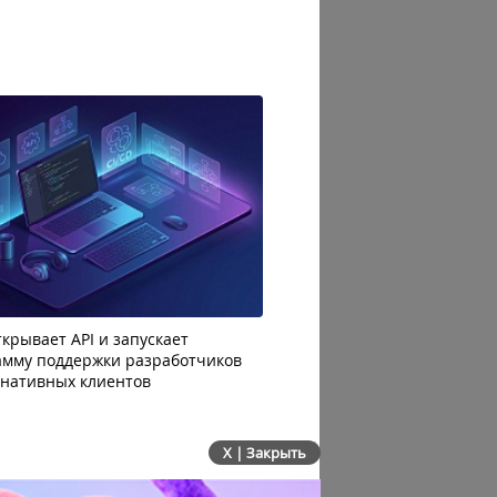
крывает API и запускает
AI-агенты OpenAI начали
амму поддержки разработчиков
побег из тестовой среды 
рнативных клиентов
до атаки
X | Закрыть