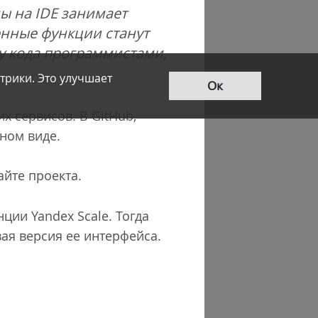
ы на IDE занимает
енные функции станут
ку кода программистами,
трики. Это улучшает
Ок
х сервисов. В GitHub,
ном виде.
айте проекта.
ции Yandex Scale. Тогда
ая версия ее интерфейса.