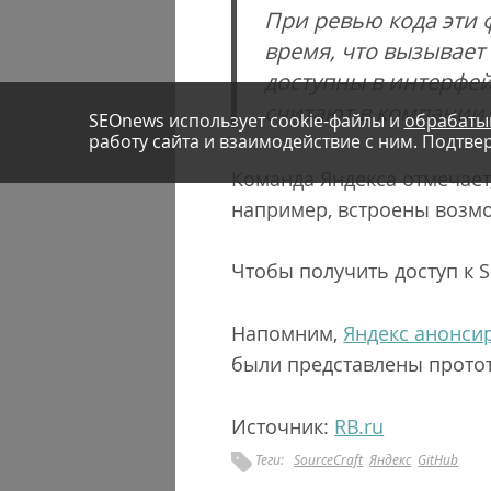
При ревью кода эти 
время, что вызывает
доступны в интерфей
считают в компании.
SEOnews использует cookie-файлы и
обрабаты
работу сайта и взаимодействие с ним. Подтвер
Команда Яндекса отмечает,
например, встроены возмо
Чтобы получить доступ к S
Напомним,
Яндекс анонсир
были представлены протот
Источник:
RB.ru
Теги:
SourceCraft
Яндекс
GitHub