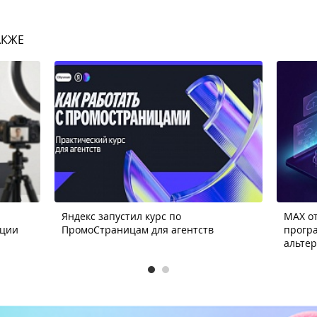
АКЖЕ
Яндекс запустил курс по
MAX от
ации
ПромоСтраницам для агентств
прогр
альте