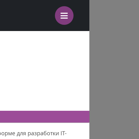
≡
я
орме для разработки IT-