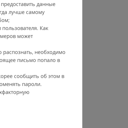
т предоставить данные
егда лучше самому
бом;
 пользователя. Как
амеров может
о распознать, необходимо
тоящее письмо попало в
корее сообщить об этом в
поменять пароли.
ухфакторную