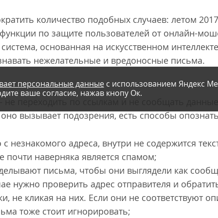
ократить количество подобных случаев: летом 2017
функции по защите пользователей от онлайн-мош
система, основанная на искусственном интеллекте
знавать нежелательные и вредоносные письма.
вает персональные данные
с использованием Яндекс Ме
дите ваше согласие, нажав кнопу Ок.
– не переходить по ссылкам и не сообщать данные
 оно вызывает подозрения, есть способы опознать
с незнакомого адреса, внутри не содержится текст
е почти наверняка является спамом;
делывают письма, чтобы они выглядели как сообщ
чае нужно проверить адрес отправителя и обрати
ки, не кликая на них. Если они не соответствуют 
сьма тоже стоит игнорировать;