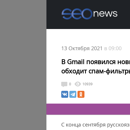
13 Октября 2021
в 09:00
В Gmail появился но
обходит спам-фильтр
0
10939
С конца сентября русскоя