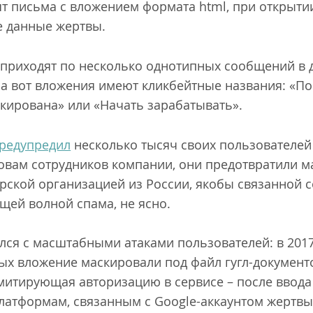
ят письма с вложением формата html, при открыт
 данные жертвы.
у приходят по несколько однотипных сообщений в
, а вот вложения имеют кликбейтные названия: «П
окирована» или «Начать зарабатывать».
редупредил
несколько тысяч своих пользователей
ловам сотрудников компании, они предотвратили
ерской организацией из России, якобы связанной 
ущей волной спама, не ясно.
ался с масштабными атаками пользователей: в 201
рых вложение маскировали под файл гугл-документ
имитирующая авторизацию в сервисе – после ввод
платформам, связанным с Google-аккаунтом жертвы