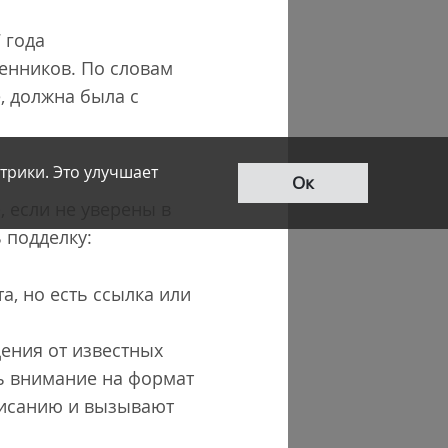
 года
енников. По словам
, должна была с
трики. Это улучшает
Ок
, если не уверены в
 подделку:
а, но есть ссылка или
ения от известных
ть внимание на формат
описанию и вызывают