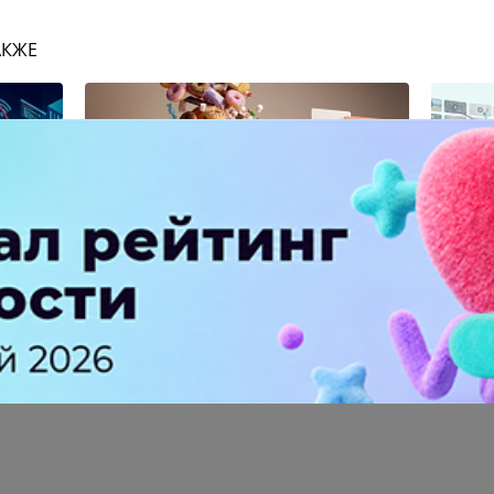
АКЖЕ
Каждый четвертый читатель
VK Ви
на
отписывается от блогера из-за
канала
избытка рекламы