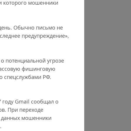
ии которого мошенники
 день. Обычно письмо не
оследнее предупреждение»,
 о потенциальной угрозе
 массовую фишинговую
со спецслужбами РФ.
7 году Gmail сообщал о
ов. При переходе
а данных мошенники
.