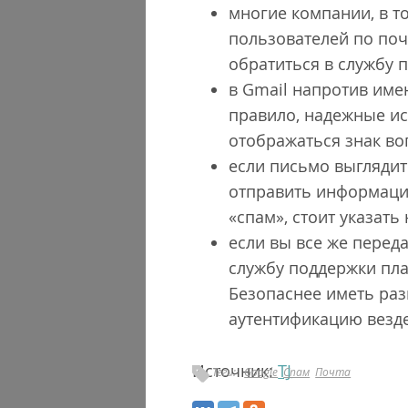
многие компании, в т
пользователей по поч
обратиться в службу
в Gmail напротив име
правило, надежные ис
отображаться знак во
если письмо выглядит
отправить информацию
«спам», стоит указат
если вы все же перед
службу поддержки пла
Безопаснее иметь раз
аутентификацию везде
Источник:
TJ
Теги:
Google
Спам
Почта