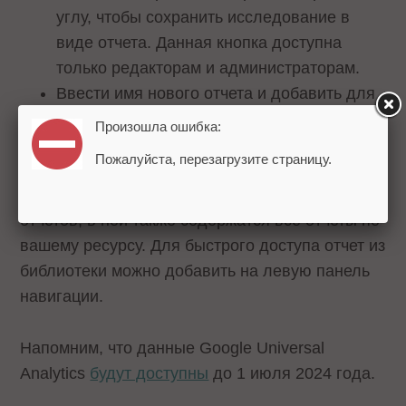
углу, чтобы сохранить исследование в
виде отчета. Данная кнопка доступна
только редакторам и администраторам.
Ввести имя нового отчета и добавить для
него описание.
Произошла ошибка:
Нажать «Сохранить».
Пожалуйста, перезагрузите страницу.
Отчет по воронке сохраняется в библиотеке
отчетов, в ней также содержатся все отчеты по
вашему ресурсу. Для быстрого доступа отчет из
библиотеки можно добавить на левую панель
навигации.
Напомним, что данные Google Universal
Analytics
будут доступны
до 1 июля 2024 года.