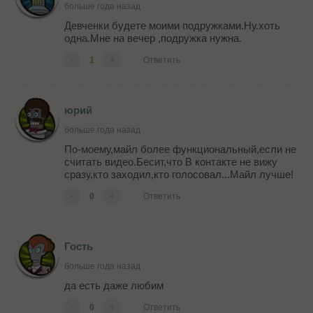
больше года назад
Девченки будете моими подружками.Ну.хоть
одна.Мне на вечер ,подружка нужна.
-
1
+
Ответить
юрий
больше года назад
По-моему,майл более функциональный,если не
считать видео.Бесит,что В контакте не вижу
сразу,кто заходил,кто голосовал...Майл лучше!
-
0
+
Ответить
Гость
больше года назад
да есть даже любим
-
0
+
Ответить