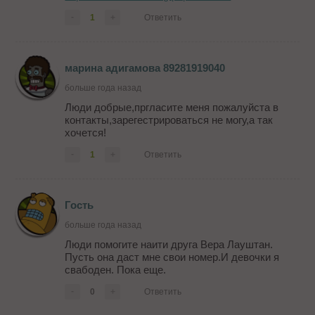
-
1
+
Ответить
марина адигамова 89281919040
больше года назад
Люди добрые,пргласите меня пожалуйста в
контакты,зарегестрироваться не могу,а так
хочется!
-
1
+
Ответить
Гость
больше года назад
Люди помогите наити друга Вера Лауштан.
Пусть она даст мне свои номер.И девочки я
свабоден. Пока еще.
-
0
+
Ответить