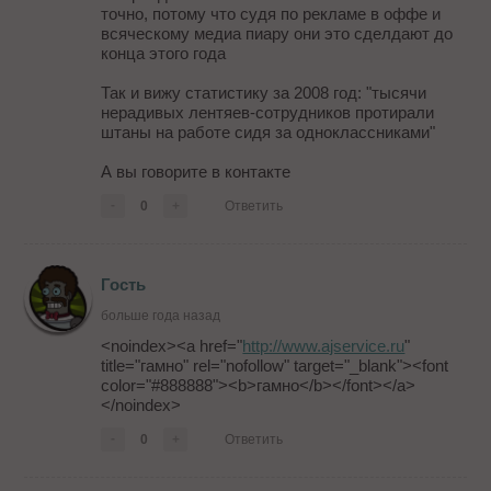
точно, потому что судя по рекламе в оффе и
всяческому медиа пиару они это сделдают до
конца этого года
Так и вижу статистику за 2008 год: "тысячи
нерадивых лентяев-сотрудников протирали
штаны на работе сидя за одноклассниками"
А вы говорите в контакте
-
0
+
Ответить
Гость
больше года назад
<noindex><a href="
http://www.ajservice.ru
"
title="гамно" rel="nofollow" target="_blank"><font
color="#888888"><b>гамно</b></font></a>
</noindex>
-
0
+
Ответить