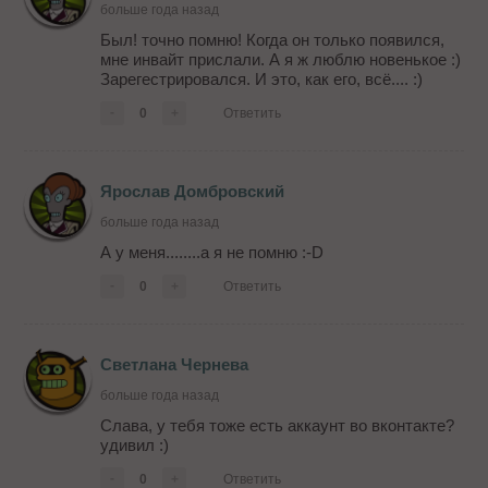
больше года назад
Был! точно помню! Когда он только появился,
мне инвайт прислали. А я ж люблю новенькое :)
Зарегестрировался. И это, как его, всё.... :)
-
0
+
Ответить
Ярослав Домбровский
больше года назад
А у меня........а я не помню :-D
-
0
+
Ответить
Светлана Чернева
больше года назад
Слава, у тебя тоже есть аккаунт во вконтакте?
удивил :)
-
0
+
Ответить