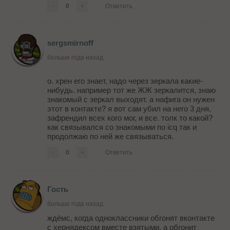
-
0
+
Ответить
sergsmirnoff
больше года назад
о. хрен его знает, надо через зеркала какие-
нибудь. например тот же ЖЖ зеркалится, знаю
знакомый с зеркал выходят. а нафига он нужен
этот в контакте? я вот сам убил на него 3 дня,
зафрендил всех кого мог, и все. толк то какой?
как связывался со знакомыми по icq так и
продолжаю по ней же связываться.
-
0
+
Ответить
Гость
больше года назад
ждёмс, когда одноклассники обгонят вконтакте
с хернядексом вместе взятыми. а обгонит