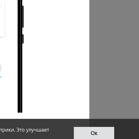
трики. Это улучшает
Ок