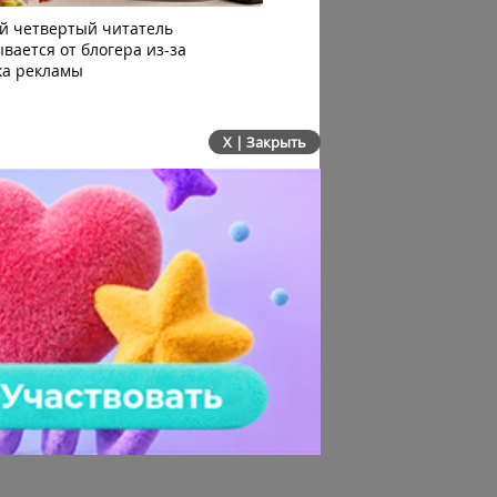
й четвертый читатель
VK Видео объединил ком
вается от блогера из-за
канала в Кабинете автор
ка рекламы
X | Закрыть