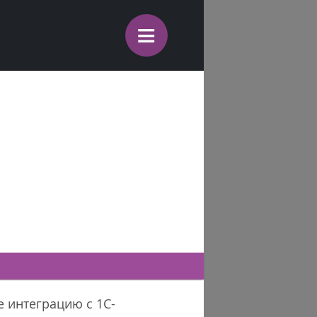
≡
е интеграцию с 1С-