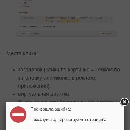
Места клика:
заголовок (клики по картинке = кликам по
заголовку или иконке в рекламе
приложения),
виртуальная визитка,
быстрые ссылки (отдельная статистика по
Произошла ошибка:
каждой),
отображаемая ссылка,
Пожалуйста, перезагрузите страницу.
кнопка «Скачать» в рекламе мобильных