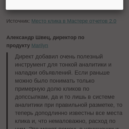
приложений.
Источник:
Место клика в Мастере отчетов 2.0
Александр Швец, директор по
продукту
Marilyn
Директ добавил очень полезный
инструмент для тонкой аналитики и
наладки объявлений. Если раньше
можно было понимать только
примерную долю кликов по
допссылкам, да и то лишь в системе
аналитики при правильной разметке, то
теперь доподлинно известны все места
клика и, что немаловажно, расход по
ним. Это может помочь в улучшении и