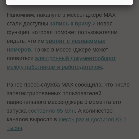
Напомним, накануне в мессенджере MAX
стали доступны
запись к врачу
и новая
функция, которая поможет пользователям
видеть, что им
звонят с незнакомых
номеров
. Также в мессенджере может
появиться
электронный документооборот
между работником и работодателем
.
Ранее пресс-служба MAX сообщила, что число
зарегистрированных пользователей
национального мессенджера с момента его
запуска
составило 85 млн
. А количество
каналов выросло в
шесть раз и достигло 87,7
тысяч
.