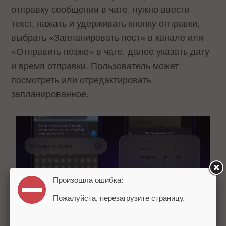
отправку сообщения в чате, нужно ввести
текст, нажать и удерживать кнопку отправки,
выбрать «Запланировать пост» в канале или
«Отправить позже» в чате, далее указать дату
и время отправки. Пользователь может
посмотреть или отредактировать
запланированное.
Произошла ошибка:
Пожалуйста, перезагрузите страницу.