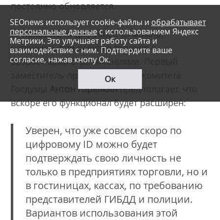
постоянно обновляется.
SEOnews использует cookie-файлы и
обрабатывает
персональные данные
с использованием Яндекс
Использовать цифровой ID можно,
Метрики. Это улучшает работу сайта и
например, при покупке товаров с
взаимодействие с ним. Подтвердите ваше
согласие, нажав кнопу Ок.
возрастными ограничениями. Первый
заместитель председателя ИТ-комитета
Ок
Госдумы
Антон Горелкин
предполагает, что
вскоре его функционал будет расширен:
Уверен, что уже совсем скоро по
цифровому ID можно будет
подтверждать свою личность не
только в предприятиях торговли, но и
в гостиницах, кассах, по требованию
представителей ГИБДД и полиции.
Вариантов использования этой