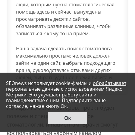
люди, которым нужна стоматологическая
помощь здесь и сейчас, вынуждены
просматривать десятки сайтов,
обзванивать различные клиники, чтобы
записаться к кому-то на прием.
Наша задача сделать поиск стоматолога
максимально простым: человек должен
зайти на один сайт, выбрать подходящего
врача, руководствуясь отзывами других
людей, выбрать удобное время визита и
SEOnews использует cookie-файлы и
обрабатывает
получить качественную услугу.
персональные данные
с использованием Яндекс
Метрики. Это улучшает работу сайта и
взаимодействие с ним. Подтвердите ваше
согласие, нажав кнопу Ок.
По задумке организаторов, проект будет
полезен и специалистам в сфере
Ок
стоматологии, и пациентам. Врачи смогут
воспользоваться удобным каналом