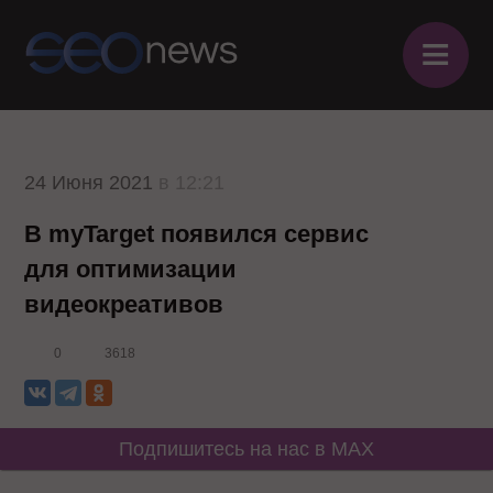
≡
24 Июня 2021
в 12:21
В myTarget появился сервис
для оптимизации
видеокреативов
0
3618
Подпишитесь на нас в MAX