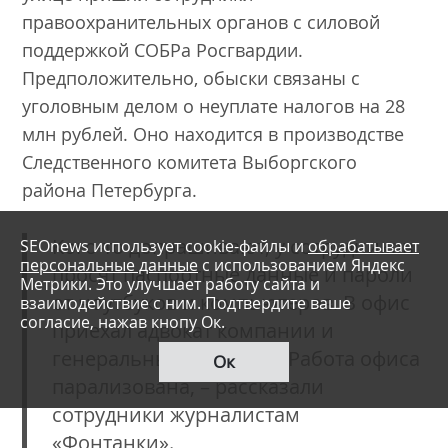
правоохранительных органов с силовой
поддержкой СОБРа Росгвардии.
Предположительно, обыски связаны с
уголовным делом о неуплате налогов на 28
млн рублей. Оно находится в производстве
Следственного комитета Выборгского
района Петербурга.
Кого-то допрашивают, у сотрудников
SEOnews использует cookie-файлы и
обрабатывает
персональные данные
с использованием Яндекс
просят паспортные данные и пароли
Метрики. Это улучшает работу сайта и
от ноутбуков и компьютеров. В офис
взаимодействие с ним. Подтвердите ваше
согласие, нажав кнопу Ок.
приехал адвокат компании и
генеральный директор. Работа офиса
Ок
парализована, – рассказали
сотрудники журналистам
«Фонтанки».