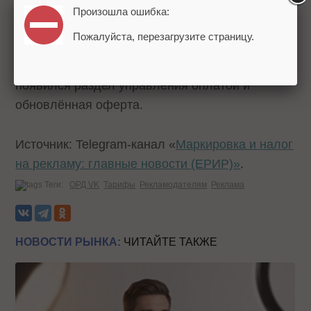
Произошла ошибка:
Сервис, ранее работавший в тестовом
Пожалуйста, перезагрузите страницу.
бесплатном режиме,
перешел на платную
модель с 3 мая 2026 года
. В личных кабинетах
появился раздел управления оплатой и
обновлённая оферта.
Источник: Telegram-канал «
Маркировка и налог
на рекламу: главные новости (ЕРИР)»
.
Теги:
ОРД VK
Тарифы
Рекламодателям
Реклама
НОВОСТИ РЫНКА:
ЧИТАЙТЕ ТАКЖЕ