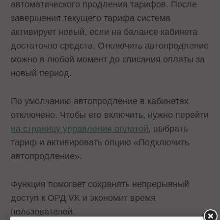
автоматического продления тарифов. После
завершения текущего тарифа система
активирует новый, если на балансе кабинета
достаточно средств. Отключить автопродление
можно в любой момент до списания оплаты за
новый период.
По умолчанию автопродление в кабинетах
отключено. Чтобы его включить, нужно перейти
на страницу управления оплатой
, выбрать
тариф и активировать опцию «Подключить
автопродление».
Функция помогает сохранять непрерывный
доступ к ОРД VK и экономит время
пользователей.