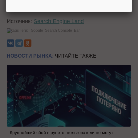
Источник:
Search Engine Land
Теги:
Google
Search Console
Баг
НОВОСТИ РЫНКА:
ЧИТАЙТЕ ТАКЖЕ
Крупнейший сбой в рунете: пользователи не могут