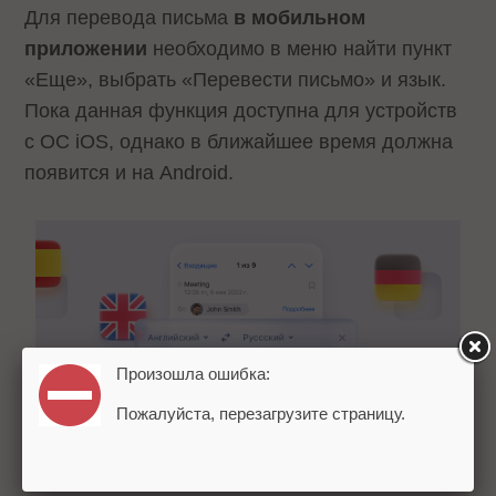
Для перевода письма
в мобильном
приложении
необходимо в меню найти пункт
«Еще», выбрать «Перевести письмо» и язык.
Пока данная функция доступна для устройств
с ОС iOS, однако в ближайшее время должна
появится и на Android.
Произошла ошибка:
Пожалуйста, перезагрузите страницу.