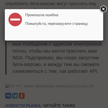
опробовать бета-версию могут прислать ему
в Google+ свой email.
Произошла ошибка:
Мы работаем над переносом этого API
Пожалуйста, перезагрузите страницу.
в уже существующие наборы API. Если
вы хотите попробовать его, отправьте
мне сообщение с адресом электронной
почты, чтобы мы могли прислать вам
NDA. Подозреваю, мы скоро запустим
бета-версию, и между тем вы сможете
ознакомиться с тем, как работает API.
Теги:
Google
Джон Мюллер
Google Search Console
API
НОВОСТИ РЫНКА:
ЧИТАЙТЕ ТАКЖЕ