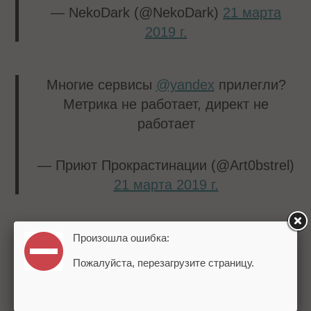
— NekoDark (@NekoDark)
21 марта
2019 г.
Многие сервисы
@yandex
прилегли?
Метрика не работает, директ не
работает
— Приют Прокрастинации (@Art0bstrel)
21 марта 2019 г.
Произошла ошибка:
Представители пресс-службы Яндекса
Пожалуйста, перезагрузите страницу.
сообщили
, что в курсе проблемы:
У ряда пользователей возникали