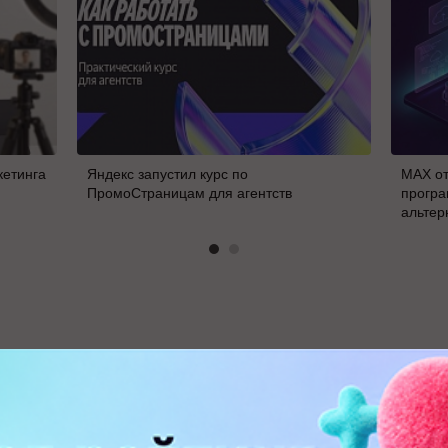
кетинга
Яндекс запустил курс по
MAX от
ПромоСтраницам для агентств
програ
альтер
В