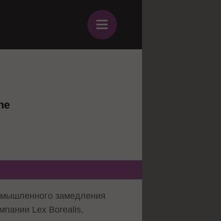
≡
ne
а умышленного замедления
пании Lex Borealis,