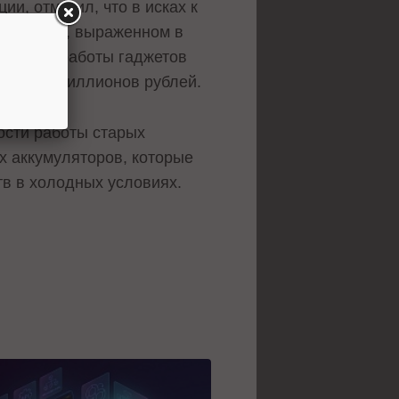
и, отметил, что в исках к
а телефон, выраженном в
едления работы гаджетов
сколько миллионов рублей.
ости работы старых
х аккумуляторов, которые
тв в холодных условиях.