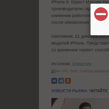
iPhone 6. Юрист Максим Кар
производителю гаджетов ре
снижении работоспособнос
после обновления ОС до iO
Напомним, 21 декабря 2017
моделей iPhone. Представи
со временем теряют способ
Источник:
Известия
Теги:
Apple
Судебное разбирате
НОВОСТИ РЫНКА:
ЧИТАЙТЕ