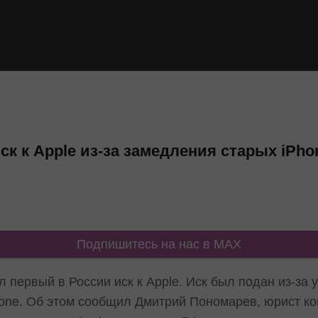
к к Apple из-за замедления старых iPho
Подпишитесь на нас в MAX
л первый в России иск к Apple. Иск был подан из-з
one. Об этом сообщил Дмитрий Пономарев, юрист ком