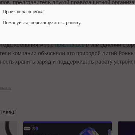
пов, представитель другой правозащитной организаци
чь будет идти о «нарушении права собственности н
Произошла ошибка:
ти». Истцы намерены потребовать прекращения зам
Пожалуйста, перезагрузите страницу.
S 11. Совокупный объем исков при этом составит не
 года компания Apple
призналась
в замедлении скор
тели компании объяснили это природой литий-йонны
ность хранить заряд и поддерживать работу устройс
льство
 ТАКЖЕ