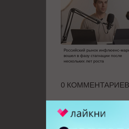
Российский рынок инфлюенс-мар
вошел в фазу стагнации после
нескольких лет роста
0 КОММЕНТАРИЕ