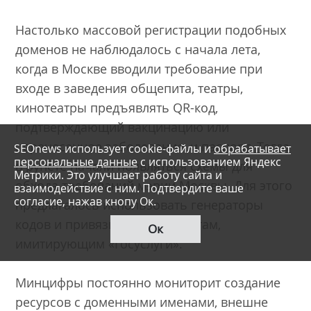
Настолько массовой регистрации подобных
доменов не наблюдалось с начала лета,
когда в Москве вводили требование при
входе в заведения общепита, театры,
кинотеатры предъявлять QR-код,
подтверждающий вакцинацию или
перенесенное заболевание, и паспорт. Тогда
SEOnews использует cookie-файлы и
обрабатывает
персональные данные
с использованием Яндекс
в рунете начали появляться схемы для
Метрики. Это улучшает работу сайта и
обхода требований мэрии Москвы. Для этого
взаимодействие с ним. Подтвердите ваше
согласие, нажав кнопу Ок.
предлагалось использовать генераторы
кодов и привязывать их к сайтам,
Ок
имитирующим «Госуслуги».
Минцифры постоянно мониторит создание
ресурсов с доменными именами, внешне