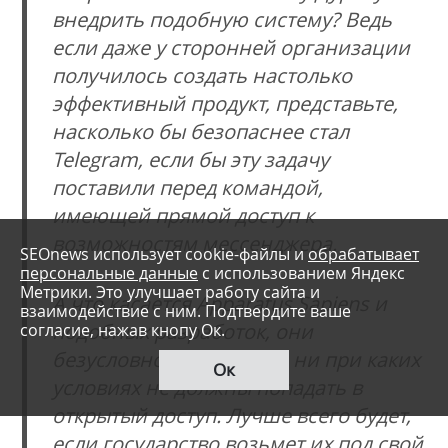
внедрить подобную систему? Ведь
если даже у сторонней организации
получилось создать настолько
эффективный продукт, представьте,
насколько бы безопаснее стал
Telegram, если бы эту задачу
поставили перед командой,
имеющей прямой доступ к
возможностям мессенджера.
SEOnews использует cookie-файлы и
обрабатывает
персональные данные
с использованием Яндекс
Метрики. Это улучшает работу сайта и
А что касается Apparatus Sapiens и
взаимодействие с ним. Подтвердите ваше
подобных разработок, они
согласие, нажав кнопу Ок.
безусловно полезны, но ни при каких
Ок
условиях не должны попадать в
открытый доступ. Лучше всего будет,
если государство возьмет их под свой