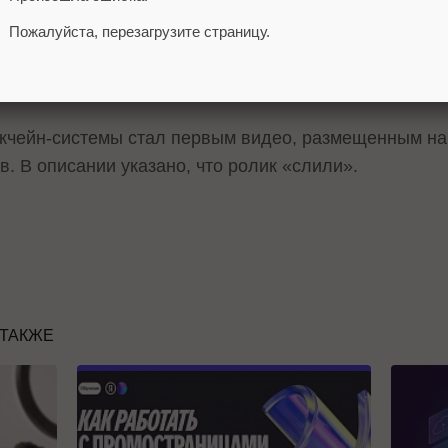
Пожалуйста, перезагрузите страницу.
сотрудник ВКонтакте и Telegraph Антон Розенберг р
ил о появлении в сети отрывков из ролика.
кчейн-системы стал первым видео, размещенным на 
в. В описании указано, что ролик «слили».
 ТАКЖЕ