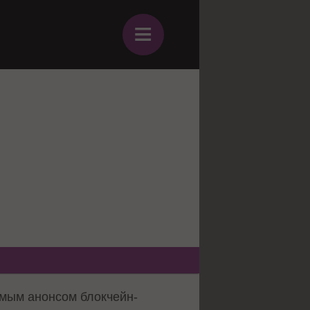
≡
емым анонсом блокчейн-