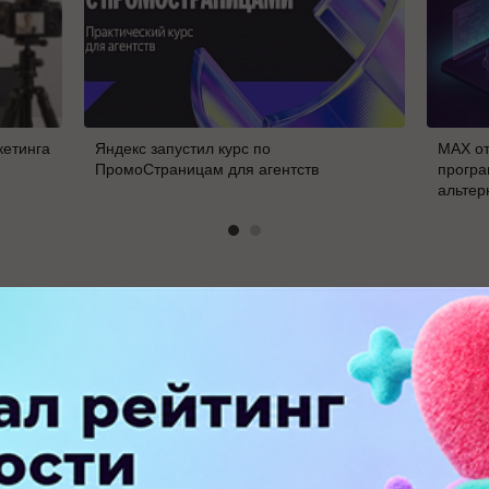
кетинга
Яндекс запустил курс по
MAX от
ПромоСтраницам для агентств
програ
альтер
В