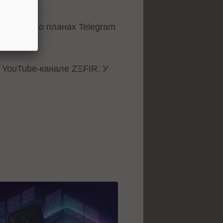
ассказал о планах Telegram
YouTube-канале ZΞFIR. У