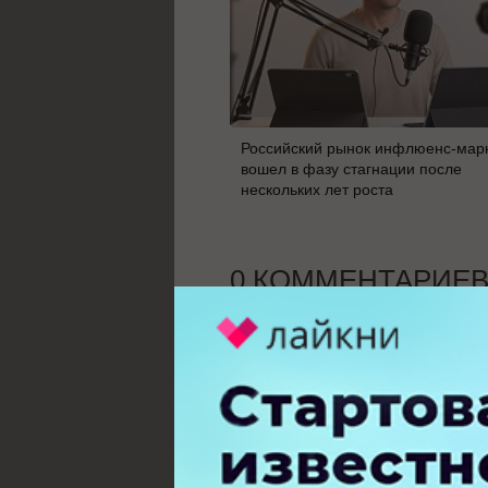
Российский рынок инфлюенс-мар
вошел в фазу стагнации после
нескольких лет роста
0 КОММЕНТАРИЕ