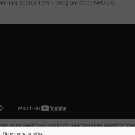
ект называется TON – Telegram Open Network.
нове TON компания создаст собственную криптовалют
асштабироваться и позволит перемещать активы мгно
Произошла ошибка: