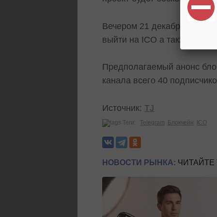
Вечером 21 декабря бывший 
выйти на ICO а также сообщ
Предполагаемый анонс бло
канала всего 40 подписчико
Источник:
TJ
Теги:
Telegram
Блокчейн
ICO
НОВОСТИ РЫНКА:
ЧИТАЙТЕ