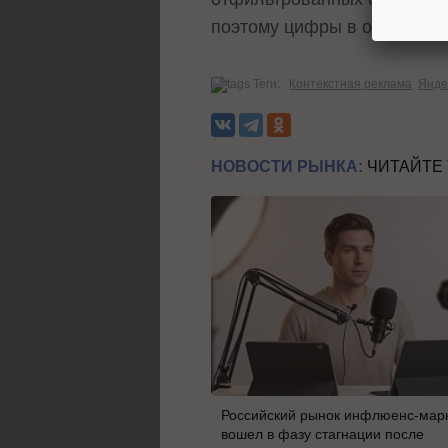
поэтому цифры в отчётах се
Теги:
Контекстная реклама
Янде
НОВОСТИ РЫНКА:
ЧИТАЙТЕ
Российский рынок инфлюенс-мар
вошел в фазу стагнации после