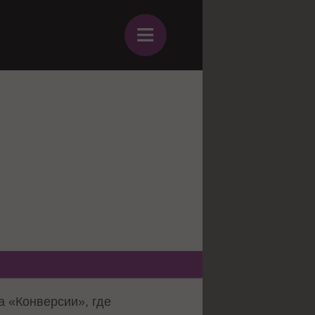
≡
 «Конверсии», где