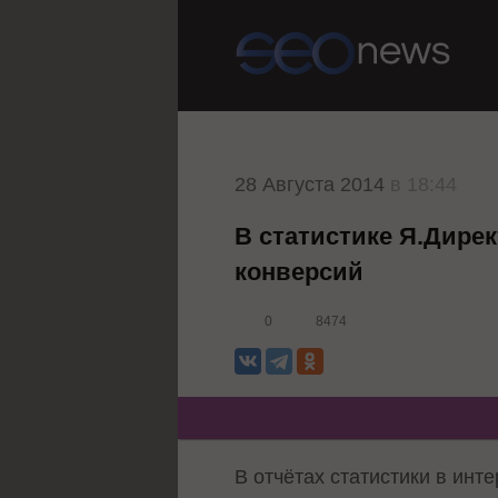
28 Августа 2014
в 18:44
В статистике Я.Дире
конверсий
0
8474
В отчётах статистики в инт