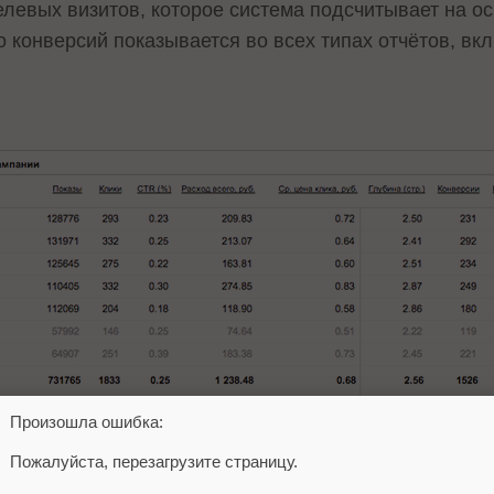
елевых визитов, которое система подсчитывает на о
 конверсий показывается во всех типах отчётов, вк
Произошла ошибка:
декс.Директе количество целевых визитов подсчитыва
Пожалуйста, перезагрузите страницу.
защиты от склика. Яндекс.Метрика фиксирует все це