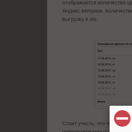
отображается количество ц
Яндекс.Метрики. Количество
выгрузку в xls.
Стоит учесть, что что в Ян
отфильтрованных системой 