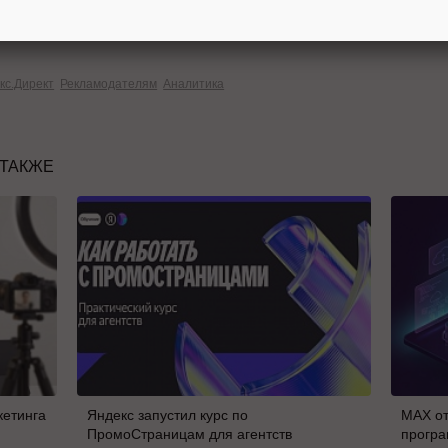
рвисов могут различаться.
кс.Директ
Рекламодателям
Аналитика
 ТАКЖЕ
кетинга
Яндекс запустил курс по
MAX от
ПромоСтраницам для агентств
програ