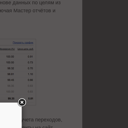
снове данных по целям из
лючая Мастер отчётов и
ется без учета переходов,
левые визиты на сайт,