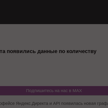
кта появились данные по количеству
Подпишитесь на нас в MAX
ерфейсе Яндекс.Директа и API
появилась
новая графа