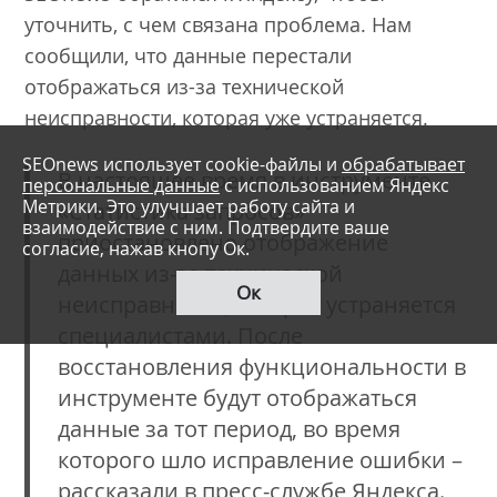
уточнить, с чем связана проблема. Нам
сообщили, что данные перестали
отображаться из-за технической
неисправности, которая уже устраняется.
SEOnews использует cookie-файлы и
обрабатывает
В настоящее время в инструменте
персональные данные
с использованием Яндекс
Метрики. Это улучшает работу сайта и
«Статистика запросов»
взаимодействие с ним. Подтвердите ваше
приостановлено отображение
согласие, нажав кнопу Ок.
данных из-за технической
Ок
неисправности, которая устраняется
специалистами. После
восстановления функциональности в
инструменте будут отображаться
данные за тот период, во время
которого шло исправление ошибки –
рассказали в пресс-службе Яндекса.