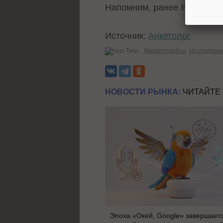
Напомним, ранее Яндекс М
Источник:
Анкетолог
Теги:
Маркетплейсы
Исследова
НОВОСТИ РЫНКА:
ЧИТАЙТЕ
Эпоха «Окей, Google» завершаетс