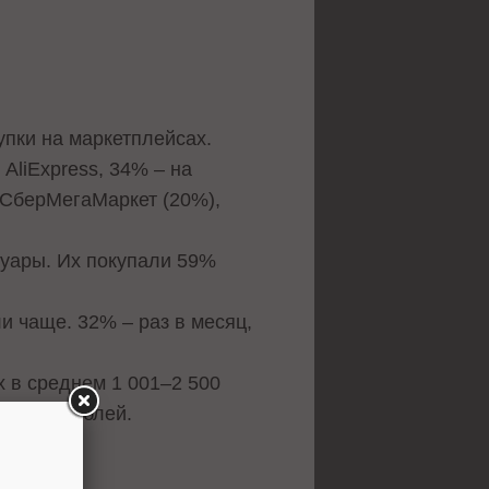
упки на маркетплейсах.
AliExpress, 34% – на
 СберМегаМаркет (20%),
суары. Их покупали 59%
и чаще. 32% – раз в месяц,
х в среднем 1 001–2 500
е 5 000 рублей.
s.