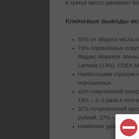
и третье место занимают Wil
Ключевые выводы ис
92% от общего числа 
73% опрошенных покупа
Яндекс Маркете. Мень
Lamoda (13%), CDEK.Ма
Наибольшим спросом на
опрошенных.
42% покупателей совер
18% – 2–3 раза в полго
37% потребителей приз
рублей, 27% – менее 1
Наиболее удовлетворен