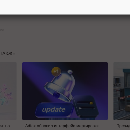
аркет
запустил
новый отчет «Аналитика по Маркету»
ния
 ТАКЖЕ
я: на
Adfox обновил интерфейс маркировки
Презид