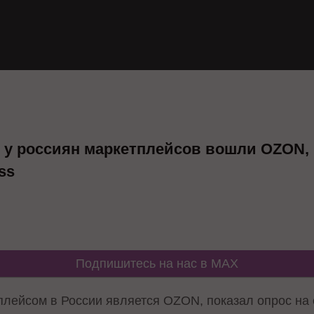
 у россиян маркетплейсов вошли OZON,
ss
Подпишитесь на нас в MAX
ейсом в России является OZON, показал опрос на с