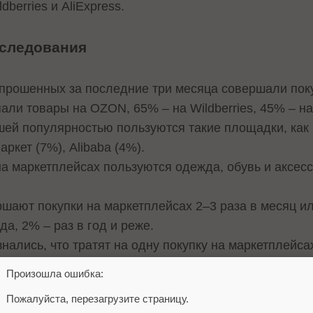
dberries и AliExpress.
следования
опрошенных за последние три месяца совершали пок
ли товары на OZON, 65% – на Wildberries, 45% – на 
шей популярностью пользуются такие площадки, как
ркет (7%), Alibaba (4%).
 маркетплейсах пользуются одежда, обувь и аксес
шают покупки на маркетплейсах 2–3 раза в месяц ил
да, 2% – раз в год и реже.
нались, что тратят на одну покупку на маркетплейса
 000 рублей, 25% – 2 501–5 000 рублей и 11% – боле
Произошла ошибка:
ы опытом покупок пользователи OZON и Wildberrie
Пожалуйста, перезагрузите страницу.