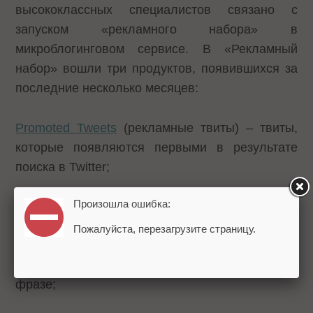
высококлассных специалистов связано с
запуском «рекламного набора» в
микроблогинговом сервисе. В «Рекламный
набор» вошли три продуктов, появившихся за
последние несколько месяцев:
Promoted Tweets
(рекламные твиты) – твиты,
которые появляются первыми в результате
поиска в Twitter;
Произошла ошибка:
Promoted Trends
(рекламные тренды) -
возможность разместить фразу в списке
Пожалуйста, перезагрузите страницу.
трендов Twitter, ссылка с которой будет вести
на страницу результатов поиска по данной
фразе;