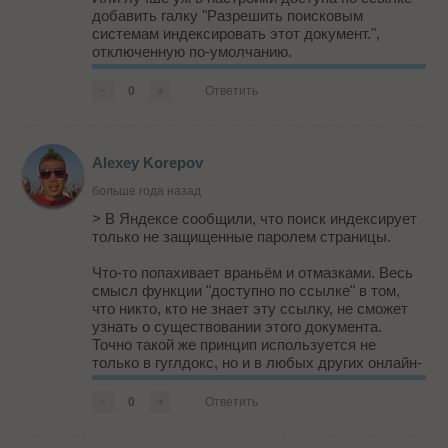
добавить галку "Разрешить поисковым
системам индексировать этот документ.",
отключенную по-умолчанию.
Ведь реально полно людей, неособо знакомых
-
0
+
Ответить
с безопасностью, которые даже не понимают,
что открывая доступ по ссылке - этот документ
может стать дос...
Alexey Korepov
больше года назад
> В Яндексе сообщили, что поиск индексирует
только не защищенные паролем страницы.
Что-то попахивает враньём и отмазками. Весь
смысл функции "доступно по ссылке" в том,
что никто, кто не знает эту ссылку, не сможет
узнать о существовании этого документа.
Точно такой же принцип используется не
только в гуглдокс, но и в любых других онлайн-
сервисах!
-
0
+
Ответить
И не нужно переваливать причину проблемы на
пользователей, якобы они сами виноваты!