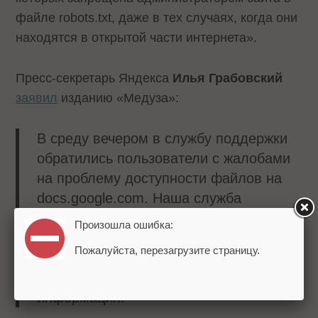
файле robots.txt, даже в тех случаях, когда они
находятся в открытой части интернета».
Пресс-секретарь Яндекса
Илья Грабовский
заявил
изданию «Медуза»:
В среду вечером в службу поддержки
обратились пользователи с жалобами
на проблему доступности файлов на
docs.google.com. Наша служба
безопасности связывается сейчас с
Произошла ошибка:
коллегами из Google, чтобы обратить
Пожалуйста, перезагрузите страницу.
их внимание на то, что в этих файлах
может оказаться приватная
информация.