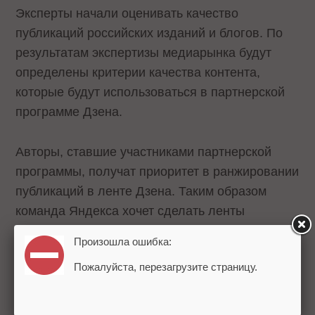
Эксперты начали оценивать качество
публикаций российских изданий и блогов. По
результатам экспертизы медиарынка будут
определены критерии качества контента,
которые будут использоваться в партнерской
программе Дзена.
Авторы, ставшие участниками партнерской
программы, получат приоритет в ранжировании
публикаций в ленте Дзена. Таким образом
команда Яндекса хочет сделать ленты
пользователей интереснее и увеличить охваты
Произошла ошибка:
у авторов и издателей.
Пожалуйста, перезагрузите страницу.
Яндекс также приглашает экспертов, авторов и
блогеров принять участие в программе. Для